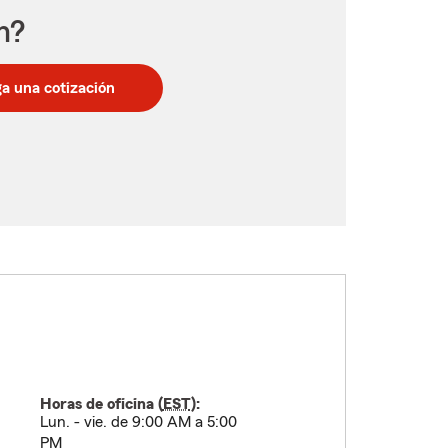
n?
a una cotización
Horas de oficina (
EST
):
Lun. - vie. de 9:00 AM a 5:00
PM