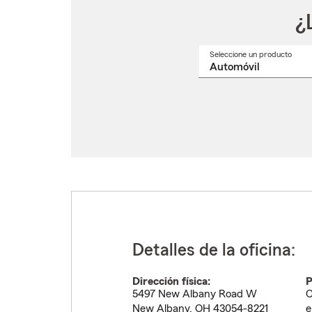
¿
Seleccione un producto
Selec
un
nomb
de
produ
del
menú
despl
Detalles de la oficina:
Dirección física:
P
5497 New Albany Road W
C
New Albany
,
OH
43054-8221
e