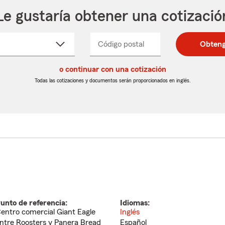
Le gustaría obtener una cotizació
cione
Código postal
Ingresa
Ingresa
Obteng
_____
un
un
re
código
código
cto
o continuar con una cotización
postal
postal
de
de
Todas las cotizaciones y documentos serán proporcionados en inglés.
egable
5
5
dígitos
dígitos
unto de referencia:
Idiomas:
entro comercial Giant Eagle
Inglés
ntre Roosters y Panera Bread
Español