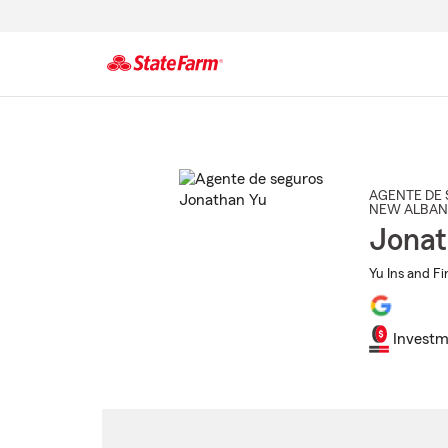
Comienzo
del
contenido
principal
AGENTE DE 
NEW ALBAN
Jonat
Yu Ins and Fi
Investm