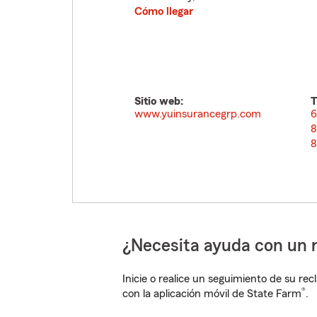
Cómo llegar
Sitio web:
T
www.yuinsurancegrp.com
6
8
8
¿Necesita ayuda con un 
Inicie o realice un seguimiento de su rec
®
con la aplicación móvil de State Farm
.