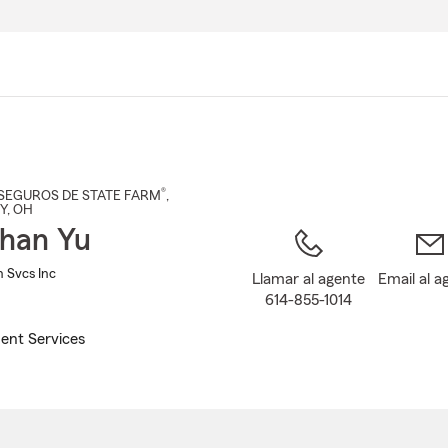
Pasar
al
contenido
principal
®
SEGUROS DE STATE FARM
,
Y
, OH
han Yu
n Svcs Inc
Llamar al agente
Email al a
614-855-1014
ent Services